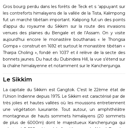
Gros bourg perdu dans les forêts de Teck et s ‘appuyant sur
les contreforts himalayens de la vallée de la Tista, Kalimpong
fut un marché tibétain important. Kalipong fut un des points
d’appui du royaume du Sikkim sur la route des invasions
venues des plaines du Bengale et de l’Assam. On y visite
aujourd’hui encore le monastère bouthanais « le Thongsa
Gompa » construit en 1692 et surtout le monastère tibétain «
Tharpa Choling », fondé en 1037 et il relève de la secte des
bonnets jaunes. Du haut du Dubindera Hill, la vue s’étend sur
la chaîne himalayenne et notamment sur le Kanchenjunga.
Le Sikkim
La capitale du Sikkim est Gangtok. C’est le 22ème état de
l’Union Indienne depuis 1975. Le Sikkim est caractérisé par de
très jolies et hautes vallées où les moussons entretiennent
une végétation luxuriante. Tout autour, un amphithéâtre
montagneux de hauts sommets himalayens (20 sommets
de plus de 6000m) dont le majestueux Kanchenjunga qui