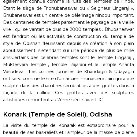
également connue comme la ‘Cité des Temples’ de l’Inde.
Étant le siège de Tribhubaneswar ou « Seigneur Lingaraj »,
Bhubaneswar est un centre de pèlerinage hindou important.
Des centaines de temples parsèment le paysage de la vieille
ville , qui se vantait de plus de 2000 temples . Bhubaneswar
est l’endroit où les activités de construction du temple de
style de Odishan fleurissent depuis sa création à son plein
aboutissement, s’étendant sur une période de plus de mille
ans.Certains des célèbres temples sont le Temple Lingaraj ,
Muktesvara Temple , Temple Rajarani et le Temple Ananta
Vasudeva . Les collines jumelles de Khandagiri & Udayagiri
ont servi comme le site d’un ancien monastère Jain qui a été
sculpté dans des chambres semblables à des grottes dans la
façade de la colline. Ces grottes, avec des sculptures
artistiques remontent au 2ème siècle avant JC.
Konark (Temple de Soleil), Odisha
La visite du temple de Konarak est extraordinaire pour la
beauté de ses bas-reliefs et l’ampleur de la masse de pierre