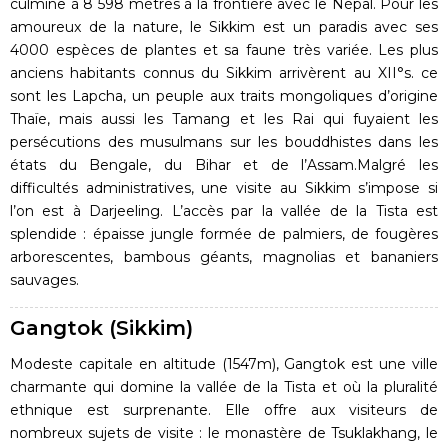
culmine à 8 598 mètres à la frontière avec le Népal. Pour les
amoureux de la nature, le Sikkim est un paradis avec ses
4000 espèces de plantes et sa faune très variée. Les plus
anciens habitants connus du Sikkim arrivèrent au XII°s. ce
sont les Lapcha, un peuple aux traits mongoliques d’origine
Thaïe, mais aussi les Tamang et les Rai qui fuyaient les
persécutions des musulmans sur les bouddhistes dans les
états du Bengale, du Bihar et de l’Assam.Malgré les
difficultés administratives, une visite au Sikkim s’impose si
l’on est à Darjeeling. L’accès par la vallée de la Tista est
splendide : épaisse jungle formée de palmiers, de fougères
arborescentes, bambous géants, magnolias et bananiers
sauvages.
Gangtok (Sikkim)
Modeste capitale en altitude (1547m), Gangtok est une ville
charmante qui domine la vallée de la Tista et où la pluralité
ethnique est surprenante. Elle offre aux visiteurs de
nombreux sujets de visite : le monastère de Tsuklakhang, le